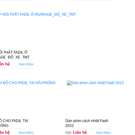
I THẤT FADIL Ở
AGE_ĐỘ_XE_TMT
ên hệ
Xem thêm
Ồ CHO FADIL TẠI
Dán phim cách nhiệt Fadil
HÒNG
2022
ên hệ
Liên hệ
Giá:
Xem thêm
Xem thêm