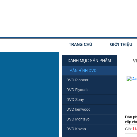
TRANG CHỦ
GIỚI THIỆU
DANH MỤC SẢN PHẨM
V
MÀN HÌNH DVD
DVD Pioneer
DVD Flyaudio
DVD Sony
DVD kenwood
Dán ph
DVD Montevo
cấp cho
Li
DVD Kovan
Giá: