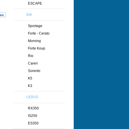
ESCAPE
KIA
heo
Sportage
Forte - Cerato
Morning
Forte Koup
Rio
Caren
Sorento
K5
K3
LEXUS
RX350
IS250
ES350