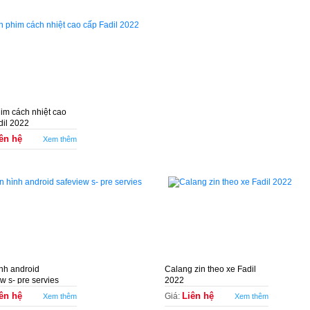
im cách nhiệt cao
dil 2022
ên hệ
Xem thêm
nh android
Calang zin theo xe Fadil
w s- pre servies
2022
ên hệ
Liên hệ
Giá:
Xem thêm
Xem thêm