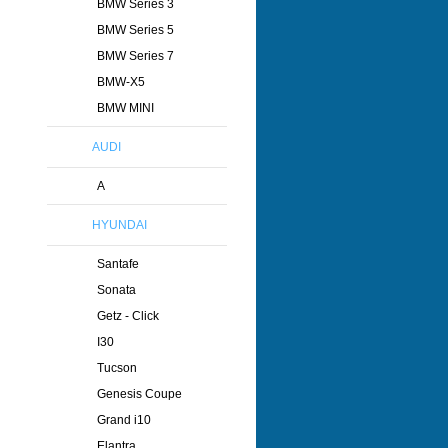
BMW Series 3
BMW Series 5
BMW Series 7
BMW-X5
BMW MINI
AUDI
A
HYUNDAI
Santafe
Sonata
Getz - Click
I30
Tucson
Genesis Coupe
Grand i10
Elantra