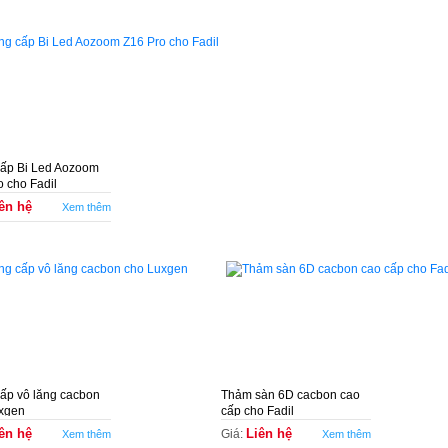
ấp Bi Led Aozoom
o cho Fadil
ên hệ
Xem thêm
ấp vô lăng cacbon
Thảm sàn 6D cacbon cao
xgen
cấp cho Fadil
ên hệ
Liên hệ
Giá:
Xem thêm
Xem thêm