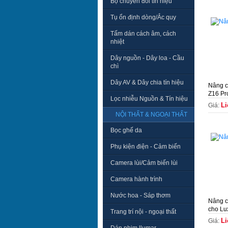
Bộ chuyển đổi tín hiệu
Tụ ổn định dòng/Ắc quy
Tấm dán cách âm, cách
nhiệt
Dây nguồn - Dây loa - Cầu
chì
Dây AV & Dây chia tín hiệu
Nâng c
Z16 Pr
Lọc nhiễu Nguồn & Tín hiệu
Li
Giá:
NỘI THẤT & NGOẠI THẤT
Bọc ghế da
Phụ kiện điện - Cảm biến
Camera lùi/Cảm biến lùi
Camera hành trình
Nước hoa - Sáp thơm
Nâng c
cho Lu
Trang trí nội - ngoại thất
Li
Giá: