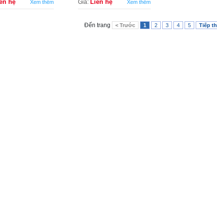
ên hệ
Liên hệ
Giá:
Xem thêm
Xem thêm
Đến trang
< Trước
1
2
3
4
5
Tiếp t