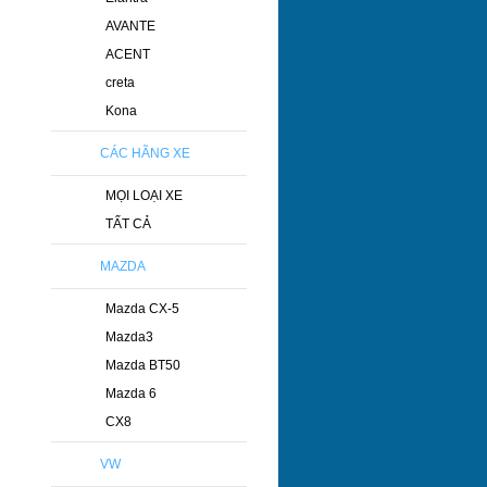
AVANTE
ACENT
creta
Kona
CÁC HÃNG XE
MỌI LOẠI XE
TẤT CẢ
MAZDA
Mazda CX-5
Mazda3
Mazda BT50
Mazda 6
CX8
VW