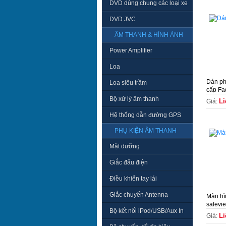
DVD dùng chung các loại xe
DVD JVC
ÂM THANH & HÌNH ẢNH
Power Amplifier
Loa
Dán ph
Loa siêu trầm
cấp Fa
Bộ xử lý âm thanh
Li
Giá:
Hệ thống dẫn đường GPS
PHỤ KIỆN ÂM THANH
Mặt dưỡng
Giắc đấu điện
Điều khiển tay lái
Giắc chuyển Antenna
Màn hì
safevie
Bộ kết nối iPod/USB/Aux In
Li
Giá: