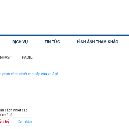
DỊCH VỤ
TIN TỨC
HÌNH ẢNH THAM KHẢO
INFAST
FADIL
im cách nhiệt cao
 xe ô tô
ên hệ
Xem thêm