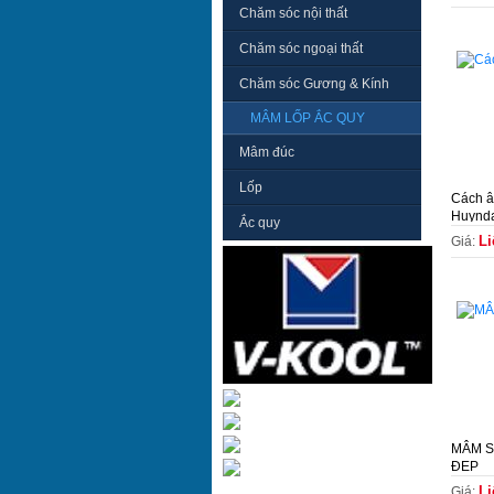
Chăm sóc nội thất
Chăm sóc ngoại thất
Chăm sóc Gương & Kính
MÂM LỐP ẮC QUY
Mâm đúc
Lốp
Cách â
Huynda
Ắc quy
Li
Giá:
MÂM S
ĐẸP
Li
Giá: