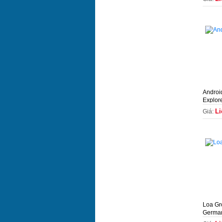
Androi
Explor
Li
Giá:
Loa Gr
Germa