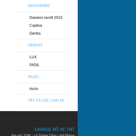
GM DAEW00
Daewoo laceti 2010
Captiva
Gentra
VINFAST
LUX
FADIL
ISUZU
isuzu
TẤT CẢ CÁC LOẠI XE
GARAGE ĐỘ XE TMT
Địa chỉ: 378F - Lê Thánh Tông - Hải Phòng