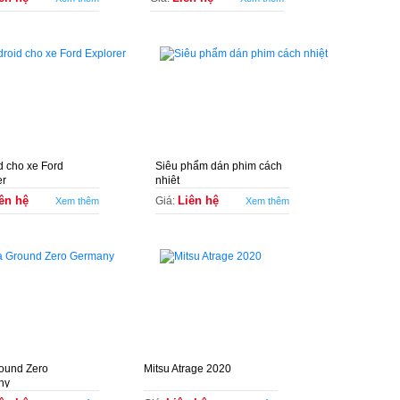
d cho xe Ford
Siêu phẩm dán phim cách
er
nhiệt
ên hệ
Liên hệ
Giá:
Xem thêm
Xem thêm
ound Zero
Mitsu Atrage 2020
ny