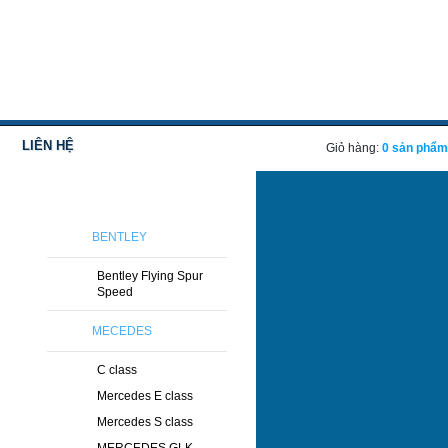
LIÊN HỆ
Giỏ hàng:
0 sản phẩm
DANH SÁCH HÃNG XE
BENTLEY
Bentley Flying Spur
Speed
MECEDES
C class
Mercedes E class
Mercedes S class