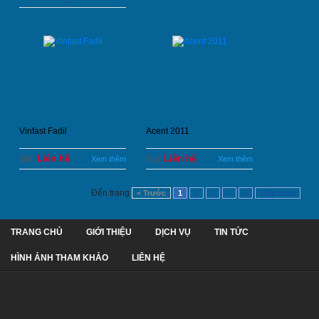
Vinfast Fadil
Acent 2011
Liên hệ
Liên hệ
Giá:
Giá:
Xem thêm
Xem thêm
Đến trang
< Trước
1
2
3
4
5
Tiếp theo
TRANG CHỦ
GIỚI THIỆU
DỊCH VỤ
TIN TỨC
HÌNH ẢNH THAM KHẢO
LIÊN HỆ