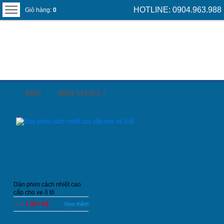
HOTLINE: 0904.963.988
Giỏ hàng:
0
BMW
BMW SERIES 7
Dán phim cách nhiệt cao
cấp cho xe ô tô
Liên hệ
Giá:
Xem thêm