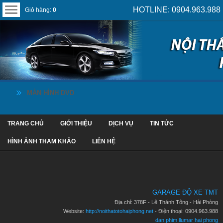
HOTLINE: 0904.963.988
Giỏ hàng:
0
MÀN HÌNH DVD
TRANG CHỦ
GIỚI THIỆU
DỊCH VỤ
TIN TỨC
HÌNH ẢNH THAM KHẢO
LIÊN HỆ
GARAGE ĐỘ XE TMT
Địa chỉ: 378F - Lê Thánh Tông - Hải Phòng
Website:
http://noithatotohaiphong.net
- Điện thoại: 0904.963.988
dan phim llumar hai phong