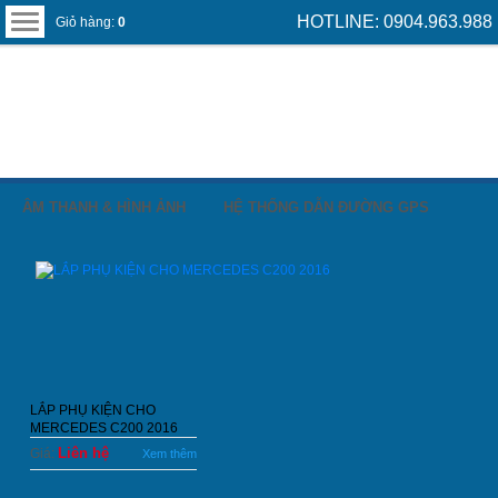
HOTLINE: 0904.963.988
Giỏ hàng:
0
ÂM THANH & HÌNH ẢNH
HỆ THỐNG DẪN ĐƯỜNG GPS
LẮP PHỤ KIỆN CHO
MERCEDES C200 2016
Liên hệ
Giá:
Xem thêm