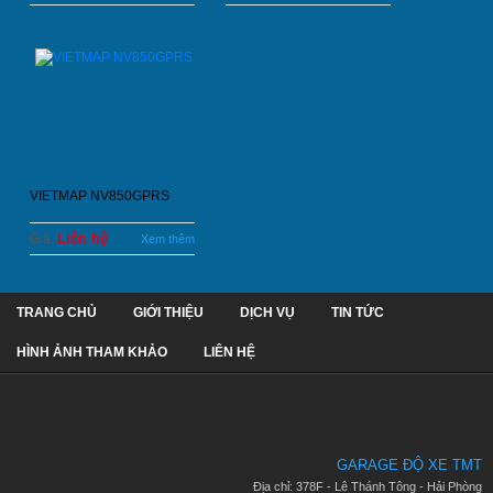
VIETMAP NV850GPRS
Liên hệ
Giá:
Xem thêm
TRANG CHỦ
GIỚI THIỆU
DỊCH VỤ
TIN TỨC
HÌNH ẢNH THAM KHẢO
LIÊN HỆ
GARAGE ĐỘ XE TMT
Địa chỉ: 378F - Lê Thánh Tông - Hải Phòng