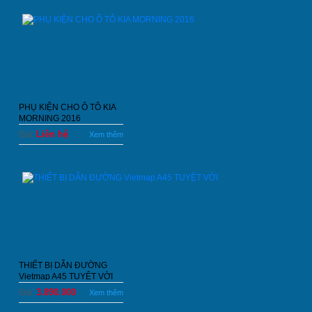
PHỤ KIỆN CHO Ô TÔ KIA
MORNING 2016
Liên hệ
Giá:
Xem thêm
THIẾT BỊ DẪN ĐƯỜNG
Vietmap A45 TUYỆT VỜI
3.890.000
Giá:
Xem thêm