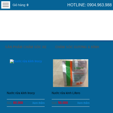
HOTLINE: 0904.963.988
Giỏ hàng:
0
SẢN PHẨM CHĂM SÓC XE
CHĂM SÓC GƯƠNG & KÍNH
Nước rửa kính Inocy
Nước rửa kinh Lifero
80.000
50.000
Giá:
Giá:
Xem thêm
Xem thêm