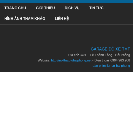
TRANG CHỦ
GIỚI THIỆU
DỊCH VỤ
TIN TỨC
HÌNH ẢNH THAM KHẢO
LIÊN HỆ
GARAGE ĐỘ XE TMT
Địa chỉ: 378F - Lê Thánh Tông - Hải Phòng
Website:
http://noithatotohaiphong.net
- Điện thoại: 0904.963.988
dan phim llumar hai phong