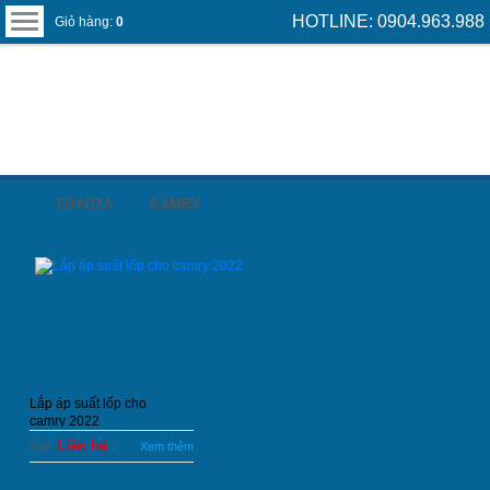
HOTLINE: 0904.963.988
Giỏ hàng:
0
TOYOTA
CAMRY
Lắp áp suất lốp cho
camry 2022
Liên hệ
Giá:
Xem thêm