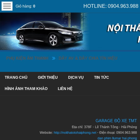
HOTLINE: 0904.963.988
Giỏ hàng:
0
PHỤ KIỆN ÂM THANH
DÂY AV & DÂY CHIA TÍN HIỆU
TRANG CHỦ
GIỚI THIỆU
DỊCH VỤ
TIN TỨC
HÌNH ẢNH THAM KHẢO
LIÊN HỆ
GARAGE ĐỘ XE TMT
Địa chỉ: 378F - Lê Thánh Tông - Hải Phòng
Website:
http://noithatotohaiphong.net
- Điện thoại: 0904.963.988
dan phim llumar hai phong