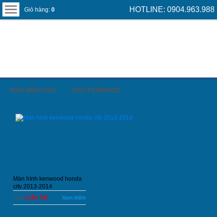
HOTLINE: 0904.963.988
Giỏ hàng:
0
MÀN HÌNH DVD
DVD KENWOOD
Màn hình kenwood honda
city 2013-2014
Liên hệ
Giá:
Xem thêm