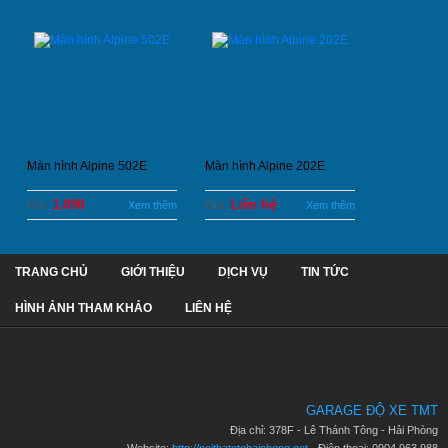
Màn hình Alpine 502E
Màn hình Alpine 202E
1.090
Liên hệ
Giá:
Giá:
Xem thêm
Xem thêm
TRANG CHỦ
GIỚI THIỆU
DỊCH VỤ
TIN TỨC
HÌNH ẢNH THAM KHẢO
LIÊN HỆ
GARAGE ĐỘ XE TMT
Địa chỉ: 378F - Lê Thánh Tông - Hải Phòng