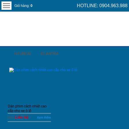
HOTLINE: 0904.963.988
Giỏ hàng:
0
HYUNDAI
ELANTRA
Dán phim cách nhiệt cao
cấp cho xe ô tô
Liên hệ
Giá:
Xem thêm