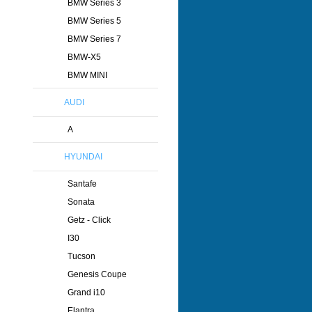
BMW Series 3
BMW Series 5
BMW Series 7
BMW-X5
BMW MINI
AUDI
A
HYUNDAI
Santafe
Sonata
Getz - Click
I30
Tucson
Genesis Coupe
Grand i10
Elantra