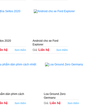
ltos 2020
Android cho xe Ford
Explorer
ên hệ
Liên hệ
Giá:
Xem thêm
Xem thêm
hẩm dán phim cách
Loa Ground Zero
Germany
ên hệ
Liên hệ
Giá:
Xem thêm
Xem thêm