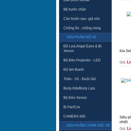
Dán phim llumar
Bệ bước chân
Cản trước sau- giá nóc
Chống ồn , chống nóng
SẢN PHẨM ĐỘ XE
Độ Led,Angel Eyes & Bi
Xenon
Kia Se
Bộ Đèn Projector - LED
Li
Giá:
Độ âm thanh
Thân - Vỏ - Đuôi Gió
Body Kits/Body Lips
Bộ Đèn Xenon
Bi Far/Cos
CAMERA 360
Siêu p
nhiệt
SẢN PHẨM CHĂM SÓC XE
Li
Giá: