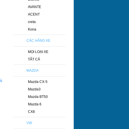
AVANTE
ACENT
creta
Kona
CÁC HÃNG XE
MỌI LOẠI XE
TẤT CẢ
MAZDA
Mazda CX-5
Mazda3
Mazda BT50
Mazda 6
CX8
VW