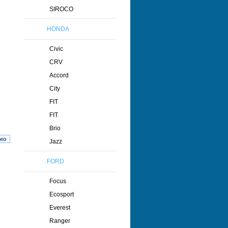
SIROCO
HONDA
Civic
CRV
Accord
City
FIT
FIT
Brio
heo
Jazz
FORD
Focus
Ecosport
Everest
Ranger