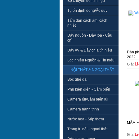
Bộ chuyển đổi tín hiệu
Tụ ổn định dòng/Ắc quy
Tấm dán cách âm, cách
nhiệt
Dây nguồn - Dây loa - Cầu
chì
Dây AV & Dây chia tín hiệu
Dán ph
2022
Lọc nhiễu Nguồn & Tín hiệu
Li
Giá:
NỘI THẤT & NGOẠI THẤT
Bọc ghế da
Phụ kiện điện - Cảm biến
Camera lùi/Cảm biến lùi
Camera hành trình
Nước hoa - Sáp thơm
MÂM 
Trang trí nội - ngoại thất
Li
Giá: