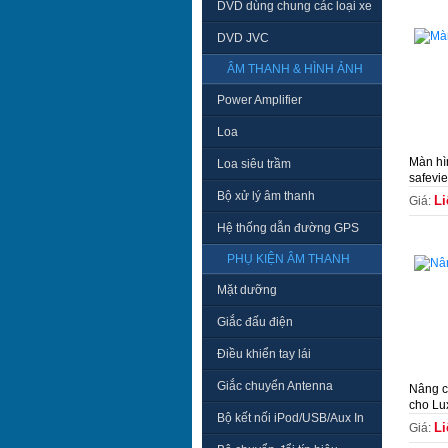
DVD dùng chung các loại xe
DVD JVC
ÂM THANH & HÌNH ẢNH
Power Amplifier
Loa
Màn hì
Loa siêu trầm
safevie
Bộ xử lý âm thanh
Li
Giá:
Hệ thống dẫn đường GPS
PHỤ KIỆN ÂM THANH
Mặt dưỡng
Giắc đấu điện
Điều khiển tay lái
Giắc chuyển Antenna
Nâng c
cho Lu
Bộ kết nối iPod/USB/Aux In
Li
Giá: