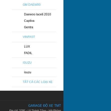
GM DAEW00
Daewoo laceti 2010
Captiva
Gentra
VINFAST
LUX
FADIL
ISUZU
isuzu
TẤT CẢ CÁC LOẠI XE
GARAGE ĐỘ XE TMT
Địa chỉ: 378F - Lê Thánh Tông - Hải Phòng