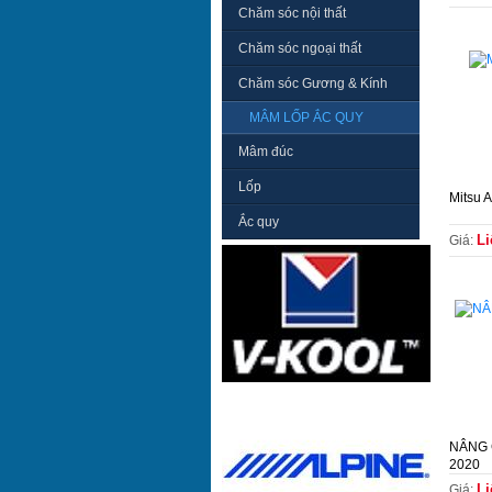
Chăm sóc nội thất
Chăm sóc ngoại thất
Chăm sóc Gương & Kính
MÂM LỐP ẮC QUY
Mâm đúc
Lốp
Mitsu 
Ắc quy
Li
Giá:
NÂNG 
2020
Li
Giá: