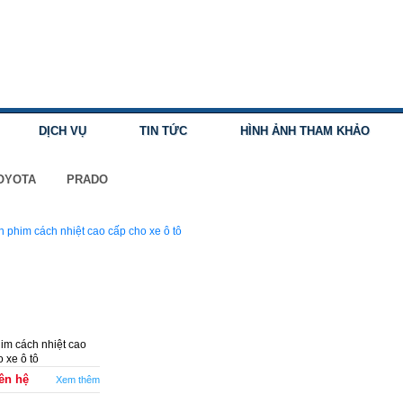
DỊCH VỤ
TIN TỨC
HÌNH ẢNH THAM KHẢO
OYOTA
PRADO
im cách nhiệt cao
 xe ô tô
ên hệ
Xem thêm