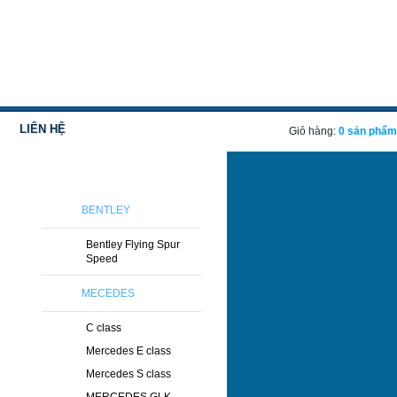
LIÊN HỆ
Giỏ hàng:
0 sản phẩm
DANH SÁCH HÃNG XE
BENTLEY
Bentley Flying Spur
Speed
MECEDES
C class
Mercedes E class
Mercedes S class