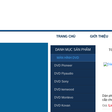
TRANG CHỦ
GIỚI THIỆU
DANH MỤC SẢN PHẨM
T
MÀN HÌNH DVD
DVD Pioneer
DVD Flyaudio
DVD Sony
DVD kenwood
Dán ph
DVD Montevo
cấp cho
Li
DVD Kovan
Giá: