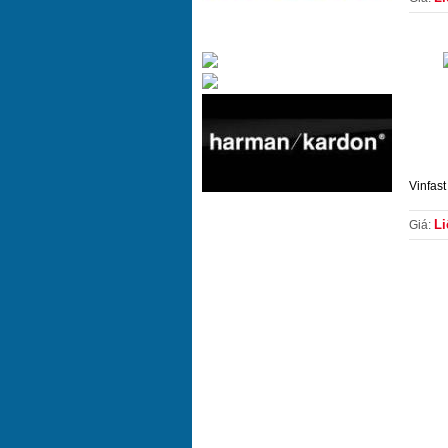
Vinfast
Li
Giá: