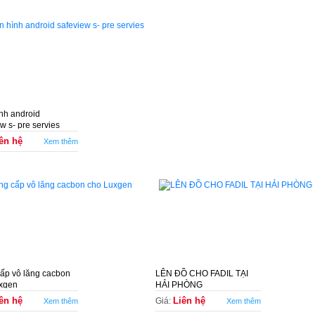
nh android
w s- pre servies
ên hệ
Xem thêm
ấp vô lăng cacbon
LÊN ĐỒ CHO FADIL TẠI
xgen
HẢI PHÒNG
ên hệ
Liên hệ
Giá:
Xem thêm
Xem thêm