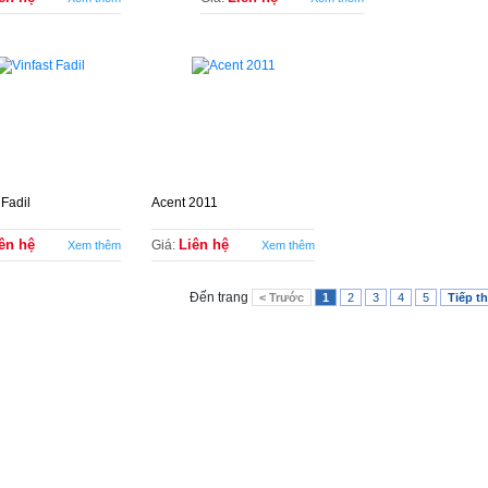
 Fadil
Acent 2011
ên hệ
Liên hệ
Giá:
Xem thêm
Xem thêm
Đến trang
< Trước
1
2
3
4
5
Tiếp t