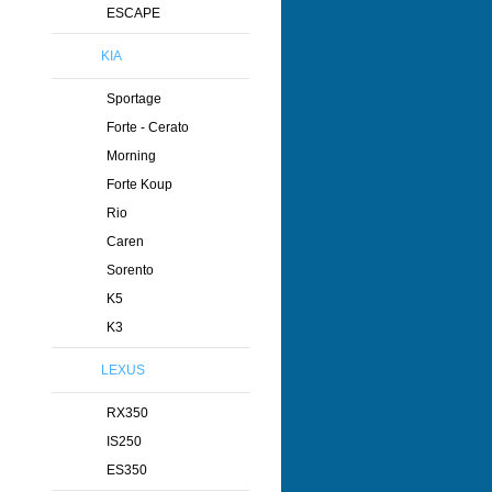
ESCAPE
KIA
Sportage
Forte - Cerato
Morning
Forte Koup
Rio
Caren
Sorento
K5
K3
LEXUS
RX350
IS250
ES350